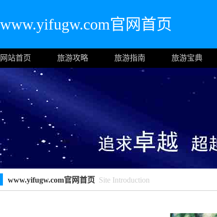
www.yifugw.com官网首页
网站首页
旅游攻略
旅游指南
旅游宝典
www.yifugw.com官网首页
Site Introduction